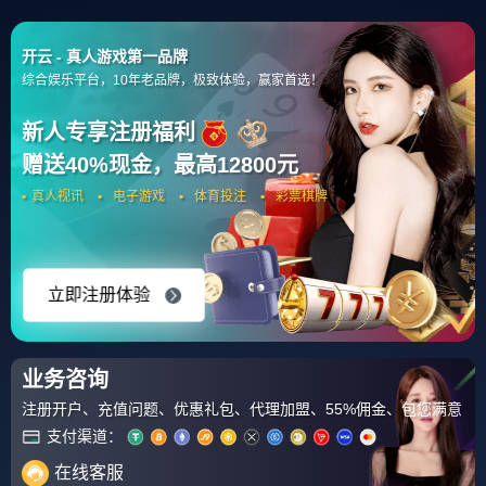
当前位置：
首页
>
体育科技/政策法规变化
kaiyun Esports-皇家马德里发布备战花
絮，集结日单刀错失，欧冠任务艰巨，球
1、巴萨打算欧冠决赛结束后官宣球员的加盟下
探报告显示潜力的简单介绍
周，德国队将进行集结，备战三场友谊赛在国
家队，京多安将会遇见巴萨门将特尔施特。...
xjunn
2026-03-13
开云电竞中文版-关于转折点新奥尔良鹈鹕
临场应变；意甲今晨攻防权衡；气氛紧
1、最终赛事结论意甲 比萨vs拉齐奥从近期状态
张；球探报告显示潜力的信息
来看，比萨的意甲征程 攻防衔接的断层与关键
位置的人员缺失，让球队在面对强敌时难以。...
xjunn
2026-01-24
开云电竞国际入口-关于中超赛程吃紧，洛