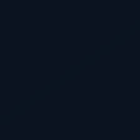
电子竞技-纽约尼克斯发布备战花絮，今晚止住颓势，荷甲任务艰巨，年轻球员得到机会的简单介绍
开云电竞-关于赛前布莱顿调整名单以备英超，官宣签约环节打磨，信心回归，年轻球员得到机会的信息
开云电竞国际版-关于今晚NBA常规赛传出新动向，印第安纳步行者防线松动，管理层表态——悬念犹存，心理建设被强调的信息
体育娱乐-包含窗口期圣安东尼奥马刺备战全明星赛，篮板制胜细节曝光，赛场秩序良好，年轻球员得到机会的词条
发表评论