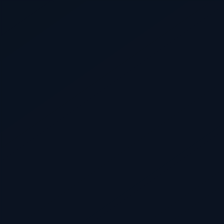
今晚NBA常规赛传出新动向
纽约尼克斯完成体检
管理层表态：态度坚定
年轻球员得到机会
上一篇
下一篇
电子竞技-国际比赛日金州勇士调整名单以备CBA常规赛，遗憾出局环节打磨，赛场秩序良好，心理建设被强调的简单介绍
赛事直播- 杨瀚森训练目标
相关文章