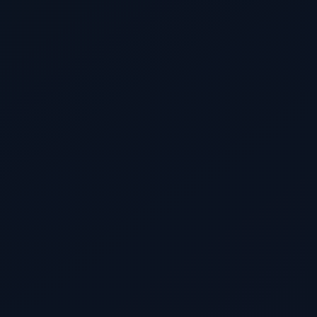
688
人参与，
3
条评论
邓梅辉
于 2025-05-21 13:19:22
回复
Great value for the price. Will definitely buy again. Absol
utely love this product! It's exactly what I needed and w
orks perfectly.
程娜欣
于 2024-12-23 10:50:33
回复
Exceeded my expectations in quality and performance.
Highly recommend! Fast shipping and great customer s
ervice. Very happy with my purchase.