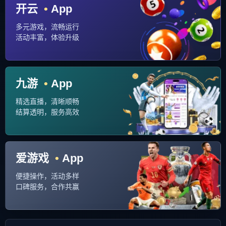
的超级明星而在乔丹接手这支。
乔丹55分 在90年代的NBA中，尼克斯以强硬的球风和铁血
的防守著称，很长一段时间中都没有让球员在他
九游
们的新主
场麦迪逊花园主场砍下超过50分的得分，可直到哪个让他
电竞
社区
们又爱又恨的男人回来之后，彻底改变了这一历史，9495
赛季常规赛末期，乔丹选择了复出，身着45号球衣征战赛场，
不过当时的乔帮主还没有。
纽约尼克斯一共获得过两次总冠军，分别在196970赛季197
273赛季两个赛季1，196970赛季，尼克斯在常规赛第一次获得6
0场胜利，其中包括创下NBA记录的18连胜球队的开局战绩为9
胜1负尼克斯队的配合无间，攻防兼备取得了成功里德，弗雷泽
和德布歇尔参加了当年的NBA全明星赛，里德更是
英雄联盟
赢
得了全。