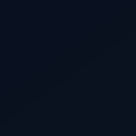
季，纽约从战绩到管理都只能用惨不忍睹来形容拉里·布朗伊塞
亚·托马斯还有马布里的三角矛盾让球队的化学反应比注入了。
里德的MVP赛季19691970赛季，完成阵容磨合的纽约尼克
斯势不可挡，开局就取得5连胜，最终以常规赛60胜排名全联盟
第一其中在10月24日到11月28日之间所取得的18连胜，更是创
造了NBA有史以来的连胜记录里德是球队致胜的头号武器，他
场均得到217分，是其职业生涯最高，另外还有场均139个篮板
的。
他在NBA共出场534场，场均11分46个篮板12次助攻他199
7年第一轮第14位被洛杉矶快船选中2000至2001赛季，泰勒以自
由球员身份转投火箭，与姚明共同奋战了3个多赛季2005年初，
他先后效力于纽约尼克斯和萨克拉门托国王队2007年初，他前
往意大利米兰队2009年12月加盟山西中宇多塔·史密斯位置小前
锋，身高。