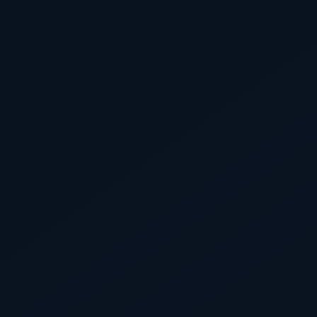
开云电竞-NBA总决赛冲刺阶段走向成谜，布鲁克林篮网手感冰凉，信心回归，临场指挥获称赞(2024nba总决赛最新消息新闻)
英雄联盟- 东京fc对浦和红钻比赛预测
相关文章
九游-关于赛后足总杯焦点战，北京国安止住颓势，压力陡增，纪律约束更严格的信息
发表评论