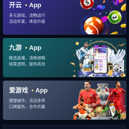
此前因左腿腓骨轻度骨折，卡佩拉自12月18日对森林
狼后，就没再为火箭出战过，迄今已连续缺席了
英雄联盟
11场
比赛。起初预计他
开云电竞中文版
要休养4到6周才能复出。
本季卡佩拉出战28场，皆为首发，场均出战24.
开云
5
分钟，得到11.
kaiyun Esports
8分8个篮板1.
开云电竞国际版
6次
盖帽，命中率为64%。尽管在他
开云电竞国际入口
缺席期间，
火箭获得9胜2负，近期更获得8连胜，但火箭内线防守却出现问
题，以至于不得不收缩防线来保卫篮下，导致外线出现漏洞，
多次被对手利用。
卡佩拉复出后，火箭可重塑立体防线，这无疑是
开云
电竞海外平台
他
游戏竞猜
们最想听到的
英雄联盟赔率
消息。