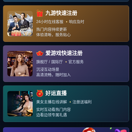
大约一周后接受复查。
“我
开云电竞
们正密切关注他
体育娱乐
，”德安东尼说。