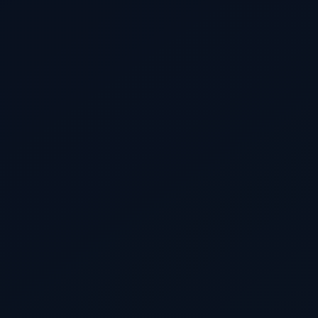
债券市场上，本月中旬，30年期与两年
升，因鸽派的美联储决议令市场削减了对美联
④实际结果往往比美联储的预测逊色
Zerohedge撰文指出，难道这就是
么就是我们“瞎了”。也许，埃文斯这帮官员们
站上了2000点，估计这就是关键所在。
瑞银（UBS）技术分析团队在周二给客
面临显著调整。此前，瑞银该团队在12月5日
点。他们认为当前美股涨势过强，不符合基本
目前，联邦基金利率期货暗示，交易员
布后，交易员预计美联储至少需要等到9月份