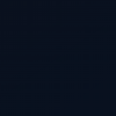
保全球金融动荡已经平静下来。但考虑到美国经济持续增长，“经济
取进一步行动，最早可能在4月的会议上。”
们的表态无疑反映出美联储官员对美国经济增长状况已经形成一
既然如此，那么让我
英雄联盟
们用四张图表来揭示一下美国经济到底
社区
毫无希望可言；
可言；