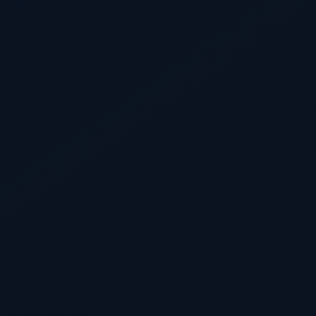
，强烈推荐给大家！ 这个产品真的太棒了，用起来非常顺手，强烈推荐
tly what I needed and works perfectly. This is my third time ordering from