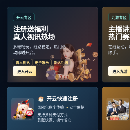
首页
综合球星
篮
当前位置：
首页
>
球员转会
> 正文
开云电竞-包含今晚亚特兰
归，身体对抗强度拉满的词
xjunn
球员转会
2026-03-13
周二（3月22日）芝加哥联储主席埃文斯（
不错。即便其在货币政策上的
游戏竞猜
表态相
表态还是
赛事直播
令市场将其发言归为鹰派，
重要因素。
埃文斯表示，在没有更多证据支持薪资上涨等
e）的态度。在改变关于利率的看法之前，他