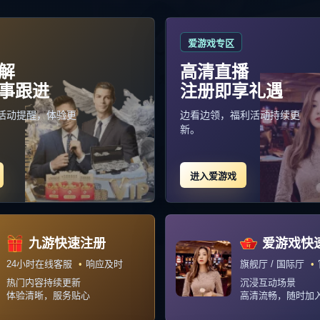
球新闻
足球赛事
综合资讯
田径赛事
关于我们
大备战足总杯，迎来里程碑细节曝光，信心
条
357
Charles Evans）称其认为美国经济的
kaiyun Esports
基本面
较于周一另两名美联储官员稍偏鸽派，但其对美国经济的
体育娱乐
而且这一度成为打压隔夜美国交易时段市场积极性的
开云电竞海外
因素时，美联储在货币政策上应采取“静观其变”（wait-and-s
电竞官网
需要更多的信心，相信通胀将以可持续的方式重回2%的目