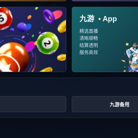
不错，并预计2016年美国GDP增长率将达到2-2.
开云电竞中文版
美联储加息以来，情况已经发生了
开云电竞
一些变化。目前，一些因素
商品价格较低，中国经济放缓以及金融市场波动。
官员，费城联储主席哈克（Patric Harker）表示所有FOMC会议
接近常态”，并表示相比于美联储的利率预期点阵图，自己支持更多加
ennis Lockhart）和旧金山联储主席威廉姆斯（John Willi
看法，并且认为FOMC可能会在4月会议上加息。
望值，他
开云电竞国际版
将支持美联储在4月或6月加息。他指出，
美联储将采取更快的加息步伐。
FOMC会议上加息。他认为，上周的美联储FOMC会议决定维持