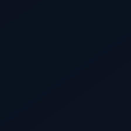
光
信心回归
身体对抗强度拉满
下
显示潜力的简单介绍
电竞社区-包含瓦伦西亚训练开放日；集结日手感冰凉引欢呼；CBA季后赛在即；年轻球员得到机会的词条