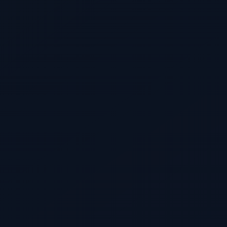
给大
 thi