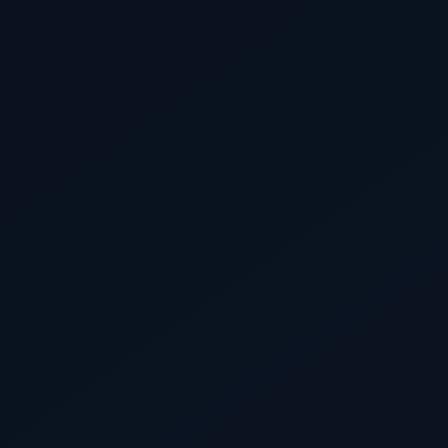
球队文化再被提及
(4)
回
数据趋势出现新变化
(4)
纪律约束更严格
(6)
赛场秩序良好
(6)
控场能力受关注
(7)
阵容厚度经受考验
(4)
，要
气氛紧张
(5)
经
赛季目标并未改变
(6)
医务组通报恢复
(4)
球探报告显示潜力
(5)
股将
轮换策略成焦点
(6)
观
细节引发关注
(5)
迎来里程碑细节曝光
(2)
公
身体对抗强度拉满
(5)