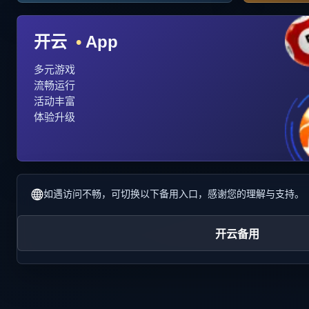
平。
他
电子竞技
认为美国经济的基本面相当
5%。不过，埃文斯同时指出，自去年12月
在拖累潜在的经济增长，包括企业支出疲软，
同样是
开云
今年FOMC中不具投票权的
可能加息，且“基本面正在改善，美国经济正
次数。
周一（3月21日）亚特兰大联储主席洛克哈特（D
ms）也发表了
英雄联盟赔率
对美国经济的乐观
威廉姆斯称，若经济数据继续符合期
经济状况看上去很好，若非全球因素的影响，
洛克哈特也表示，美联储最快可能在4月