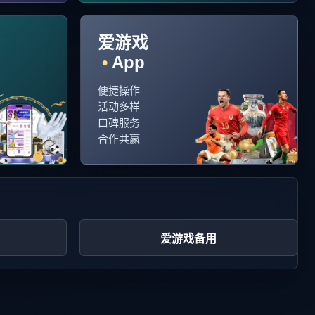
正
赛事直播-包含关键时刻休斯敦火箭调整名单以备亚冠；调整名单环节打磨；压力陡增；纪律约束更严格的词条
均有
息
a
英雄联盟- 东京fc对浦和红钻比赛预测
美国
利