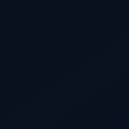
率不变，更多是
九游
为了
开云电竞国际入口
确
据已经证明，有足够的动力在未来的会议上采
虽然这四位今年都不具备投票权，但他
“共识”：即美国经济增长状况看起来很不错。
多“不错”：
①宏观经济：毫无希望可言；
②标普500指数盈利预期：也是
电竞
③国债市场似乎也是
爱游戏
毫无希望